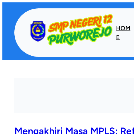
Lewati
ke
konten
HOM
E
Mengakhiri Masa MPLS: Ref